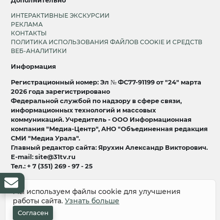
Дополнительно
ИНТЕРАКТИВНЫЕ ЭКСКУРСИИ
РЕКЛАМА
КОНТАКТЫ
ПОЛИТИКА ИСПОЛЬЗОВАНИЯ ФАЙЛОВ COOKIE И СРЕДСТВ
ВЕБ-АНАЛИТИКИ
Информация
Регистрационный номер: Эл № ФС77-91199 от "24" марта
2026 года зарегистрировано
Федеральной службой по надзору в сфере связи,
информационных технологий и массовых
коммуникаций. Учредитель - ООО Информационная
компания "Медиа-Центр", АНО "Объединенная редакция
СМИ "Медиа Урала".
Главный редактор сайта: Ярухин Александр Викторович.
E-mail: site@31tv.ru
Тел.: + 7 (351) 269 - 97 - 25
18+
Мы используем файлы cookie для улучшения
работы сайта.
Узнать больше
© 2008-2026 Все права защищены
разработка и продвижение:
Lukevium
Согласен