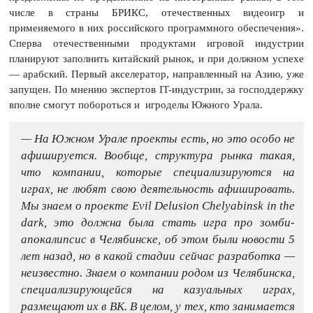
числе в страны БРИКС, отечественных видеоигр и
применяемого в них российского программного обеспечения».
Сперва отечественными продуктами игровой индустрии
планируют заполнить китайский рынок, и при должном успехе
— арабский. Первый акселератор, направленный на Азию, уже
запущен. По мнению экспертов IT-индустрии, за господдержку
вполне смогут побороться и
игроделы Южного Урала.
— На Южном Урале проекты есть, но это особо не
афишируется. Вообще, структура рынка такая,
что компании, которые специализируются на
играх, не любят свою деятельность афишировать.
Мы знаем о проекте Evil Delusion Chelyabinsk in the
dark, это должна была стать игра про зомби-
апокалипсис в Челябинске, об этом были новости 5
лет назад, но в какой стадии сейчас разработка —
неизвестно. Знаем о компании родом из Челябинска,
специализирующейся на казуальных играх,
размещают их в ВК. В целом, у тех, кто занимается