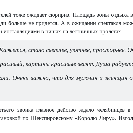
телей тоже ожидает сюрприз. Площадь зоны отдыха вы
еди больше не придется. А в ожидании спектакля мо
и инсталляциями в нишах на лестничных пролетах.
ажется, стало светлее, уютнее, просторнее. О
расивый, картины красивые весят. Душа радуетс
ли. Очень важно, что для мужчин и женщин о
етьего звонка главное действо ждало челябинцев в 
становкой по Шекспировскому «Королю Лиру». Изгол