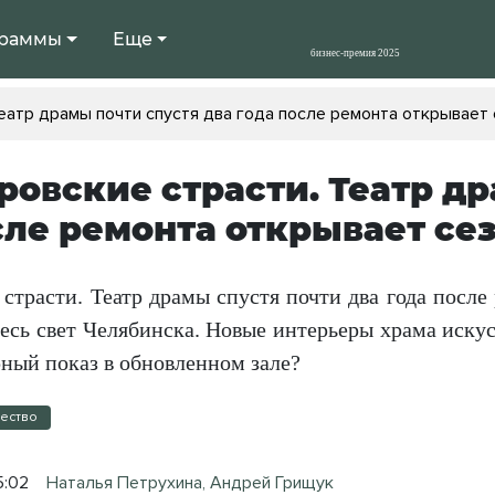
раммы
Еще
еатр драмы почти спустя два года после ремонта открывает
овские страсти. Театр др
сле ремонта открывает се
страсти. Театр драмы спустя почти два года после
есь свет Челябинска. Новые интерьеры храма искус
ный показ в обновленном зале?
чество
5:02
Наталья Петрухина, Андрей Грищук