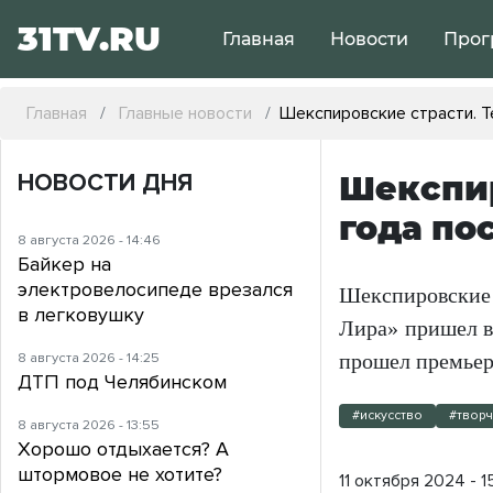
31TV.RU
Главная
Новости
Прог
Главная
Главные новости
Шекспировские страсти. Т
НОВОСТИ ДНЯ
Шекспир
года по
8 августа 2026 - 14:46
Байкер на
электровелосипеде врезался
Шекспировские 
в легковушку
Лира» пришел в
8 августа 2026 - 14:25
прошел премьер
ДТП под Челябинском
#искусство
#твор
8 августа 2026 - 13:55
Хорошо отдыхается? А
штормовое не хотите?
11 октября 2024 - 1