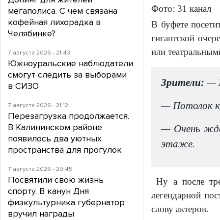
Фото: 31 канал
мегаполиса. С чем связана
кофейная лихорадка в
В буфете посети
Челябинке?
гигантской очер
или театральным
7 августа 2026 - 21:43
Южноуральские наблюдатели
смогут следить за выборами
Зрители:
— К
в СИЗО
— Потолок к
7 августа 2026 - 21:12
Перезагрузка продолжается.
В Калининском районе
— Очень жда
появилось два уютных
этаже.
пространства для прогулок
7 августа 2026 - 20:45
Посвятили свою жизнь
Ну а после тр
спорту. В канун Дня
легендарной по
физкультурника губернатор
слову актеров.
вручил награды