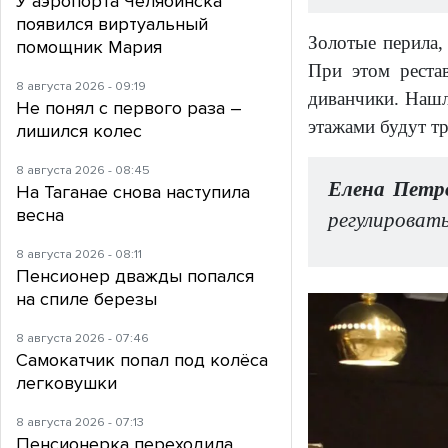
У аэропорта Челябинска
появился виртуальный
Золотые перила,
помощник Мария
При этом реста
8 августа 2026 - 09:19
диванчики. Нашл
Не понял с первого раза –
этажами будут тр
лишился колес
8 августа 2026 - 08:45
Елена Петр
На Таганае снова наступила
весна
регулироват
8 августа 2026 - 08:11
Пенсионер дважды попался
на спиле березы
8 августа 2026 - 07:46
Самокатчик попал под колёса
легковушки
8 августа 2026 - 07:13
Пенсионерка переходила