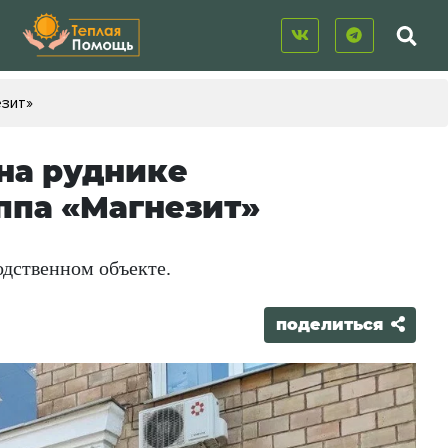
езит»
на руднике
ппа «Магнезит»
одственном объекте.
поделиться