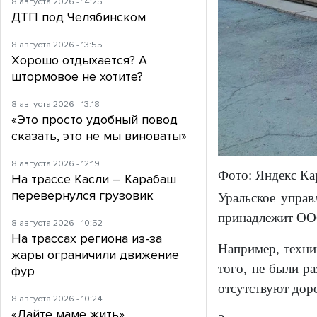
8 августа 2026 - 14:25
ДТП под Челябинском
8 августа 2026 - 13:55
Хорошо отдыхается? А
штормовое не хотите?
8 августа 2026 - 13:18
«Это просто удобный повод
сказать, это не мы виноваты»
8 августа 2026 - 12:19
Фото: Яндекс К
На трассе Касли – Карабаш
перевернулся грузовик
Уральское управ
принадлежит ООО
8 августа 2026 - 10:52
На трассах региона из-за
Например, техни
жары ограничили движение
того, не были р
фур
отсутствуют дор
8 августа 2026 - 10:24
«Дайте маме жить».