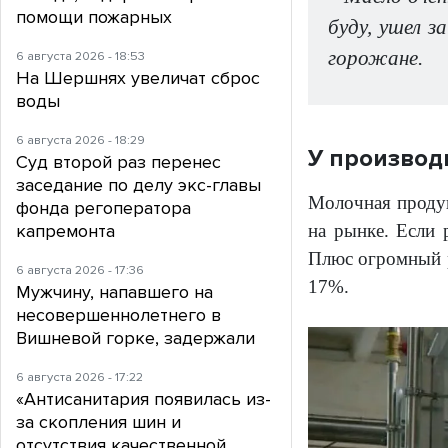
помощи пожарных
буду, ушел з
горожане.
6 августа 2026 - 18:53
На Шершнях увеличат сброс
воды
6 августа 2026 - 18:29
У производи
Суд второй раз перенес
заседание по делу экс-главы
Молочная продук
фонда регоператора
капремонта
на рынке. Если 
Плюс огромный р
6 августа 2026 - 17:36
17%.
Мужчину, напавшего на
несовершеннолетнего в
Вишневой горке, задержали
6 августа 2026 - 17:22
«Антисанитария появилась из-
за скопления шин и
отсутствия качественной