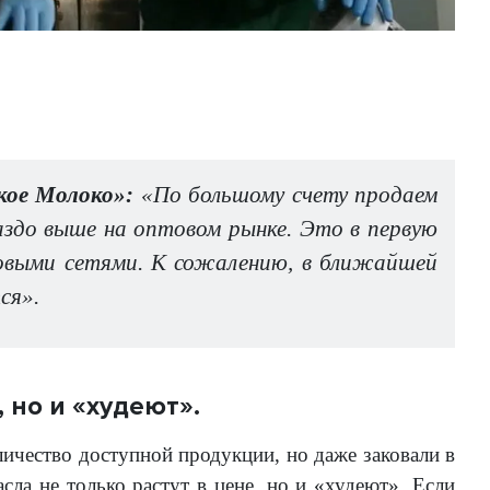
кое Молоко»:
«По большому счету продаем
аздо выше на оптовом рынке. Это в первую
говыми сетями. К сожалению, в ближайшей
ся».
 но и «худеют».
личество доступной продукции, но даже заковали в
сла не только растут в цене, но и «худеют». Если