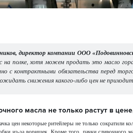
ников, директор компании ООО «Подовинновс
ус на полке, хотя можем продать это масло гор
зано с контрактными обязательства перед тор
 ожидать снижения какого-либо цен не приходит
чного масла не только растут в цене,
ачка цен некоторые ритейлеры не только сократили ко
обки из-за воришек. Кроме того, пачки сливочного ма