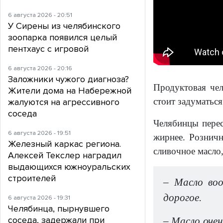
6 августа 2026 - 20:51
У Сирены из челябинского
зоопарка появился целый
пентхаус с игровой
6 августа 2026 - 20:16
Заложники чужого диагноза?
Продуктовая чел
Жители дома на Набережной
стоит задуматься
жалуются на агрессивного
соседа
Челябинцы перес
6 августа 2026 - 19:51
жирнее. Рознич
Железный каркас региона.
сливочное масло,
Алексей Текслер наградил
выдающихся южноуральских
строителей
– Масло во
дорогое.
6 августа 2026 - 19:31
Челябинца, пырнувшего
соседа, задержали при
– Масло очен