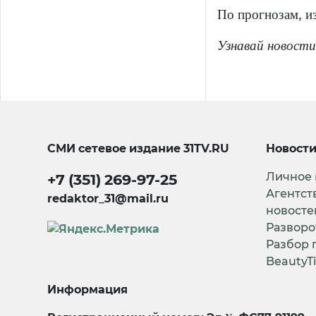
По прогнозам, и
Узнавай новости
СМИ сетевое издание
31TV.RU
Новост
Личное
+7 (351) 269-97-25
Агентст
redaktor_31@mail.ru
новосте
Разворо
Разбор 
BeautyT
Информация