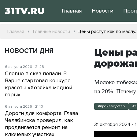
31TV.RU
Главная
Новости
Прог
Главная
Главные новости
Цены растут как по маслу
НОВОСТИ ДНЯ
Цены ра
дорожа
6 августа 2026 - 21:28
Словно в сказ попали. В
Варне стартовал конкурс
Молоко побежал
красоты «Хозяйка медной
на 20%. Почему
горы»
6 августа 2026 - 21:10
#производство
#э
Дороги для комфорта. Глава
Челябинска проверил, как
31 октября 2024 - 1
продвигается ремонт на
ключевых участках