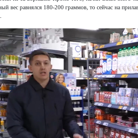
ый вес равнялся 180-200 граммов, то сейчас на прила
.