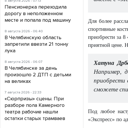
8 августа 2026 - 07:13
Пенсионерка переходила
дорогу в неположенном
месте и попала под машину
Для более рассл
спортивные кост
8 августа 2026 - 06:40
приобрести за 8
В Челябинскую область
запретили ввезти 21 тонну
приятной цене. Н
лука
8 августа 2026 - 06:07
Хатуна Дрб
В Челябинске за день
Например, д
произошло 2 ДТП с детьми
приобрести в
на великах
сможете спи
7 августа 2026 - 22:33
«Сюрпризы» сцены. При
разборе пола Камерного
Под любое наст
театра рабочие нашли
остатки старых трамваев
«Экспресс» по ад