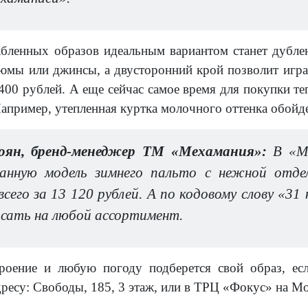
абленных образов идеальным вариантом станет дублен
юмы или джинсы, а двусторонний крой позволит играт
 400 рублей. А еще сейчас самое время для покупки т
апример, утепленная куртка молочного оттенка обойде
оян, бренд-менеджер ТМ «Мехамания»:
В «Ме
анную модель зимнего пальто с нежной отде
сего за 13 120 рублей. А по кодовому слову «31
сать на любой ассортимент.
роение и любую погоду подберется свой образ, е
ресу: Свободы, 185, 3 этаж, или в ТРЦ «Фокус» на Мо