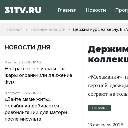
31TV.RU
Главная
Новости
Прог
Главная
Главные новости
Держим курс на весну. В 
НОВОСТИ ДНЯ
Держим 
коллек
8 августа 2026 - 10:52
На трассах региона из-за
жары ограничили движение
«Мехамания» п
фур
верхней одежды
8 августа 2026 - 10:24
согреют не толь
«Дайте маме жить».
Челябинка добивается
#реклама
реабилитации для матери
после инсульта
13 февраля 2025 -