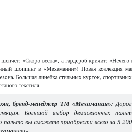
 шепчет: «Скоро весна», а гардероб кричит: «Нечего 
очный шоппинг в «Мехамании»! Новая коллекция маг
езона. Большая линейка стильных курток, спортивных 
еганого текстиля.
оян, бренд-менеджер ТМ «Мехамания»:
Дорог
оллекция. Большой выбор демисезонных паль
о пальто вы сможете приобрести всего за 5 20
ехаманией».