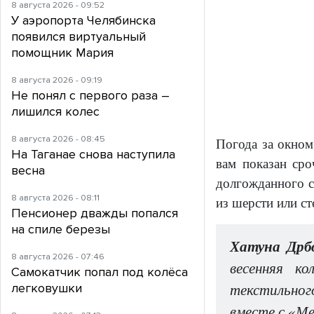
8 августа 2026 - 09:52
У аэропорта Челябинска
появился виртуальный
помощник Мария
8 августа 2026 - 09:19
Не понял с первого раза –
лишился колес
8 августа 2026 - 08:45
Погода за окном
На Таганае снова наступила
вам показан ср
весна
долгожданного с
8 августа 2026 - 08:11
из шерсти или ст
Пенсионер дважды попался
на спиле березы
Хатуна Дрб
8 августа 2026 - 07:46
весенняя к
Самокатчик попал под колёса
легковушки
текстильног
вместе с «М