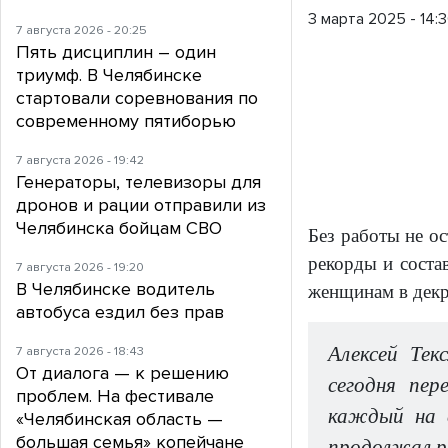
3 марта 2025 - 14:
7 августа 2026 - 20:25
Пять дисциплин – один
триумф. В Челябинске
стартовали соревнования по
современному пятиборью
7 августа 2026 - 19:42
Генераторы, телевизоры для
дронов и рации отправили из
Челябинска бойцам СВО
Без работы не ос
рекорды и соста
7 августа 2026 - 19:20
В Челябинске водитель
женщинам в декр
автобуса ездил без прав
Алексей Тек
7 августа 2026 - 18:43
От диалога — к решению
сегодня пер
проблем. На фестивале
каждый на с
«Челябинская область —
большая семья» копейчане
продолжал 