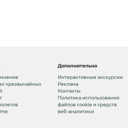
и
Дополнительно
 мнение
Интерактивные экскурсии
во чрезвычайных
Реклама
й
Контакты
т
Политика использования
полетов
файлов cookie и средств
ime
веб-аналитики