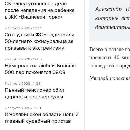
СК завел уголовное дело
Александр Ш
после нападения на ребенка
в ЖК «Вишневая горка»
которые ест
действительн
7 августа 2026 - 13:37
Сотрудники ФСБ задержали
50-летнего южноуральца за
призывы к экстремизму
Всего в начале 
превысит 40 мил
7 августа 2026 - 12:06
Нумерология любви. Больше
колледжей с пре
500 пар поженятся 08.08
Узнавай новости
7 августа 2026 - 11:36
Пьяный пенсионер сбил
дерево и перевернулся
7 августа 2026 - 11:08
В Челябинской области новый
главный судебный пристав