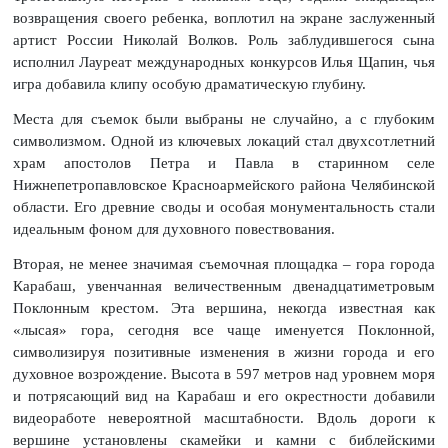
возвращения своего ребенка, воплотил на экране заслуженный
артист России Николай Волков. Роль заблудившегося сына
исполнил Лауреат международных конкурсов Илья Щапин, чья
игра добавила клипу особую драматическую глубину.
Места для съемок были выбраны не случайно, а с глубоким
символизмом. Одной из ключевых локаций стал двухсотлетний
храм апостолов Петра и Павла в старинном селе
Нижнепетропавловское Красноармейского района Челябинской
области. Его древние своды и особая монументальность стали
идеальным фоном для духовного повествования.
Вторая, не менее значимая съемочная площадка – гора города
Карабаш, увенчанная величественным двенадцатиметровым
Поклонным крестом. Эта вершина, некогда известная как
«лысая» гора, сегодня все чаще именуется Поклонной,
символизируя позитивные изменения в жизни города и его
духовное возрождение. Высота в 597 метров над уровнем моря
и потрясающий вид на Карабаш и его окрестности добавили
видеоработе невероятной масштабности. Вдоль дороги к
вершине установлены скамейки и камни с библейскими