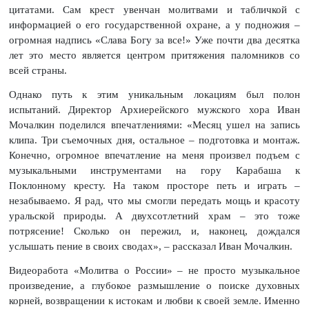
цитатами. Сам крест увенчан молитвами и табличкой с
информацией о его государственной охране, а у подножия –
огромная надпись «Слава Богу за все!» Уже почти два десятка
лет это место является центром притяжения паломников со
всей страны.
Однако путь к этим уникальным локациям был полон
испытаний. Директор Архиерейского мужского хора Иван
Мочалкин поделился впечатлениями: «Месяц ушел на запись
клипа. Три съемочных дня, остальное – подготовка и монтаж.
Конечно, огромное впечатление на меня произвел подъем с
музыкальными инструментами на гору Карабаша к
Поклонному кресту. На таком просторе петь и играть –
незабываемо. Я рад, что мы смогли передать мощь и красоту
уральской природы. А двухсотлетний храм – это тоже
потрясение! Сколько он пережил, и, наконец, дождался
услышать пение в своих сводах», – рассказал Иван Мочалкин.
Видеоработа «Молитва о России» – не просто музыкальное
произведение, а глубокое размышление о поиске духовных
корней, возвращении к истокам и любви к своей земле. Именно