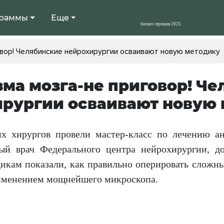
раммы
Еще
вор! Челябинские нейрохирургии осваивают новую методику
ма мозга-не приговор! Ч
рургии осваивают новую
х хирургов провели мастер-класс по лечению ан
ный врач Федерального центра нейрохирургии, д
кам показали, как правильно оперировать сложны
именением мощнейшего микроскопа.