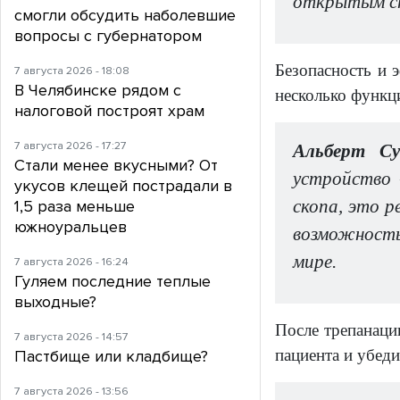
открытым сп
смогли обсудить наболевшие
вопросы с губернатором
Безопасность и 
7 августа 2026 - 18:08
В Челябинске рядом с
несколько функц
налоговой построят храм
7 августа 2026 - 17:27
Альберт Су
Стали менее вкусными? От
устройство 
укусов клещей пострадали в
скопа, это р
1,5 раза меньше
южноуральцев
возможность
мире.
7 августа 2026 - 16:24
Гуляем последние теплые
выходные?
После трепанаци
7 августа 2026 - 14:57
пациента и убеди
Пастбище или кладбище?
7 августа 2026 - 13:56