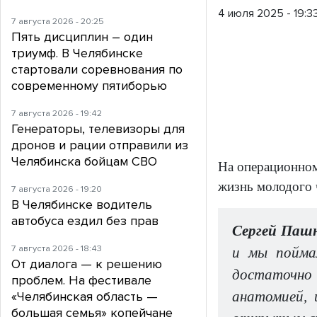
4 июля 2025 - 19:3
7 августа 2026 - 20:25
Пять дисциплин – один
триумф. В Челябинске
стартовали соревнования по
современному пятиборью
7 августа 2026 - 19:42
Генераторы, телевизоры для
дронов и рации отправили из
Челябинска бойцам СВО
На операционном
жизнь молодого 
7 августа 2026 - 19:20
В Челябинске водитель
автобуса ездил без прав
Сергей Пашн
7 августа 2026 - 18:43
и мы поймал
От диалога — к решению
достаточно 
проблем. На фестивале
анатомией, 
«Челябинская область —
большая семья» копейчане