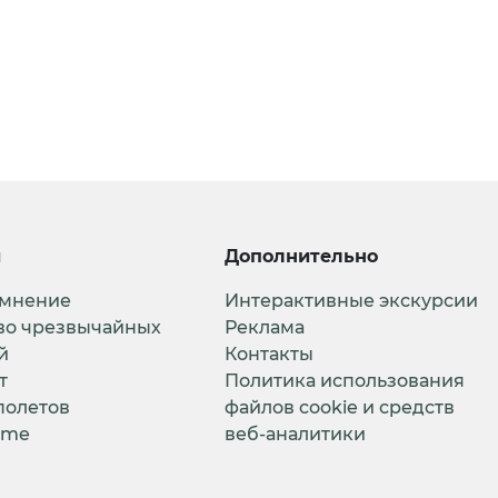
и
Дополнительно
 мнение
Интерактивные экскурсии
во чрезвычайных
Реклама
й
Контакты
т
Политика использования
полетов
файлов cookie и средств
ime
веб-аналитики