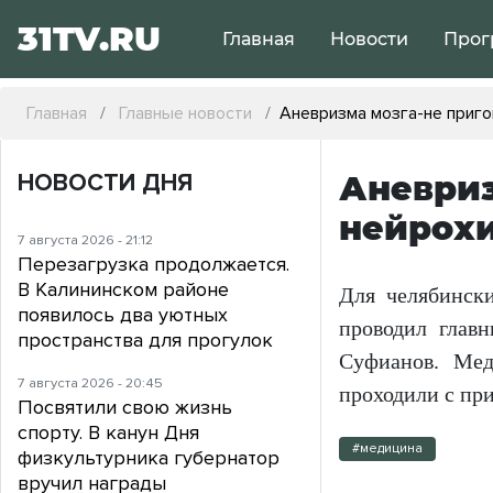
31TV.RU
Главная
Новости
Прог
Главная
Главные новости
Аневризма мозга-не приго
НОВОСТИ ДНЯ
Аневриз
нейрохи
7 августа 2026 - 21:12
Перезагрузка продолжается.
В Калининском районе
Для челябински
появилось два уютных
проводил глав
пространства для прогулок
Суфианов. Меди
7 августа 2026 - 20:45
проходили с пр
Посвятили свою жизнь
спорту. В канун Дня
#медицина
физкультурника губернатор
вручил награды