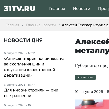
31TV.RU
Главная
Новости
Прог
Главная
Главные новости
Алексей Текслер изучил 
НОВОСТИ ДНЯ
Алексей
металлу
6 августа 2026 - 17:22
«Антисанитария появилась из-
за скопления шин и
Губернатор прод
отсутствия качественной
дератизации»
#политика
6 августа 2026 - 16:44
Для них же строили — они
10 августа 2025 - 1
все разнесли
6 августа 2026 - 16:16