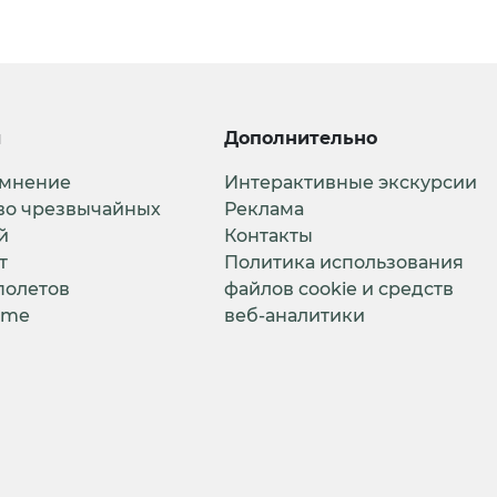
и
Дополнительно
 мнение
Интерактивные экскурсии
во чрезвычайных
Реклама
й
Контакты
т
Политика использования
полетов
файлов cookie и средств
ime
веб-аналитики