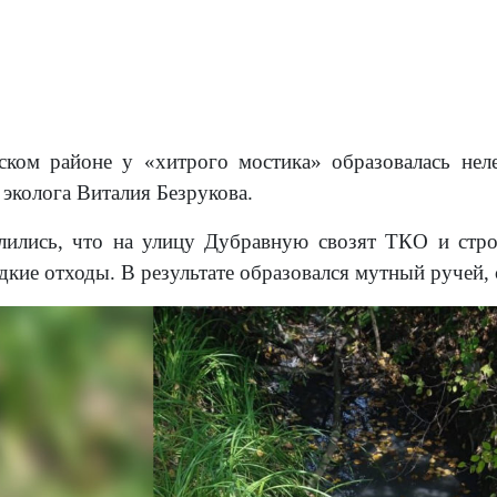
ском районе у «хитрого мостика» образовалась нел
 эколога Виталия Безрукова.
лились, что на улицу Дубравную свозят ТКО и стро
дкие отходы. В результате образовался мутный ручей,