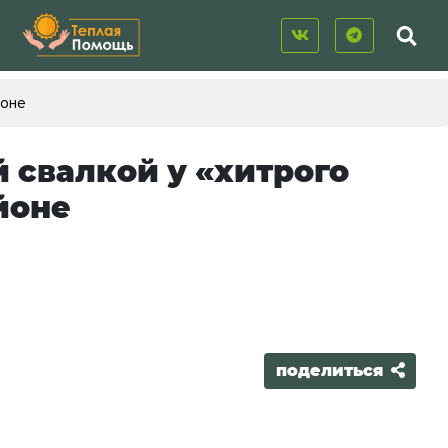
йоне
свалкой у «хитрого
йоне
поделиться