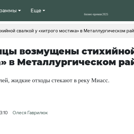
раммы
Еще
ийной свалкой у «хитрого мостика» в Металлургическом ра
цы возмущены стихийной 
» в Металлургическом ра
лей, жидкие отходы стекают в реку Миасс.
3:10
Олеся Гаврилюк