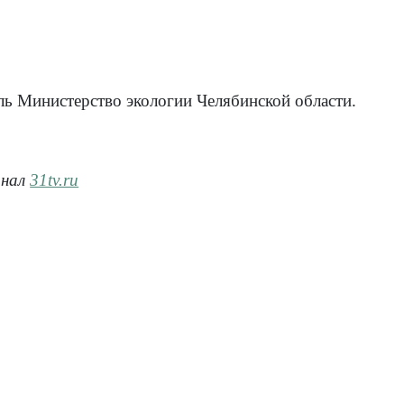
Св
Фо
ль Министерство экологии Челябинской области.
анал
31tv.ru