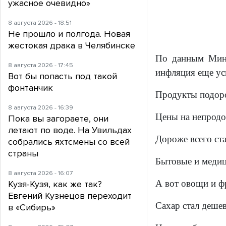
ужасное очевидно»
8 августа 2026 - 18:51
Не прошло и полгода. Новая
жестокая драка в Челябинске
По данным Минэ
8 августа 2026 - 17:45
инфляция еще ус
Вот бы попасть под такой
фонтанчик
Продукты подоро
8 августа 2026 - 16:39
Цены на непродо
Пока вы загораете, они
летают по воде. На Увильдах
Дороже всего ста
собрались яхтсмены со всей
страны
Бытовые и медиц
8 августа 2026 - 16:07
А вот овощи и ф
Кузя-Кузя, как же так?
Евгений Кузнецов переходит
Сахар стал дешев
в «Сибирь»