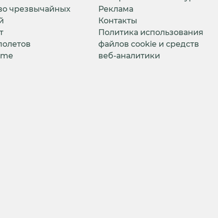
во чрезвычайных
Реклама
й
Контакты
т
Политика использования
полетов
файлов cookie и средств
ime
веб-аналитики