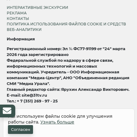
ИНТЕРАКТИВНЫЕ ЭКСКУРСИИ
РЕКЛАМА
КОНТАКТЫ
ПОЛИТИКА ИСПОЛЬЗОВАНИЯ ФАЙЛОВ COOKIE И СРЕДСТВ
ВЕБ-АНАЛИТИКИ
Информация
Регистрационный номер: Эл № ФС77-91199 от "24" марта
2026 года зарегистрировано
Федеральной службой по надзору в сфере связи,
информационных технологий и массовых
коммуникаций. Учредитель - ООО Информационная
компания "Медиа-Центр", АНО "Объединенная редакция
СМИ "Медиа Урала".
Главный редактор сайта: Ярухин Александр Викторович.
E-mail: site@31tv.ru
Тел.: + 7 (351) 269 - 97 - 25
18+
Мы используем файлы cookie для улучшения
работы сайта.
Узнать больше
© 2008-2026 Все права защищены
разработка и продвижение:
Lukevium
Согласен