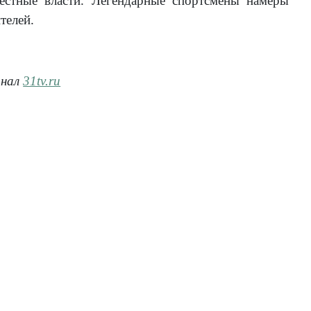
естные власти. Легендарные спортсмены намеры
телей.
анал
31tv.ru