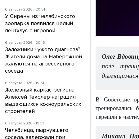
6 августа 2026 - 20:51
У Сирены из челябинского
зоопарка появился целый
пентхаус с игровой
6 августа 2026 - 20:16
Заложники чужого диагноза?
Олег Вдови
Жители дома на Набережной
жалуются на агрессивного
поле трени
соседа
дымящимися 
6 августа 2026 - 19:51
Железный каркас региона.
Алексей Текслер наградил
В Советские вр
выдающихся южноуральских
тренировались 
строителей
перешли в частн
6 августа 2026 - 19:31
Челябинца, пырнувшего
Михаил Нак
соседа, задержали при