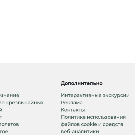
и
Дополнительно
 мнение
Интерактивные экскурсии
во чрезвычайных
Реклама
й
Контакты
т
Политика использования
полетов
файлов cookie и средств
ime
веб-аналитики