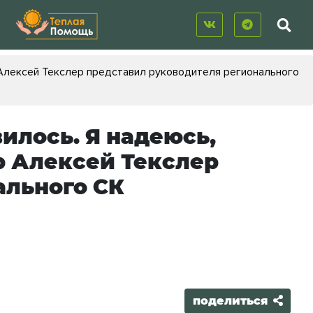
 Алексей Текслер представил руководителя регионального
илось. Я надеюсь,
р Алексей Текслер
ального СК
поделиться