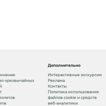
и
Дополнительно
 мнение
Интерактивные экскурсии
во чрезвычайных
Реклама
й
Контакты
т
Политика использования
полетов
файлов cookie и средств
ime
веб-аналитики