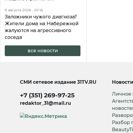
6 августа 2026 - 20:16
Заложники чужого диагноза?
Жители дома на Набережной
жалуются на агрессивного
соседа
все новости
СМИ сетевое издание
31TV.RU
Новост
Личное
+7 (351) 269-97-25
Агентст
redaktor_31@mail.ru
новосте
Разворо
Разбор 
BeautyT