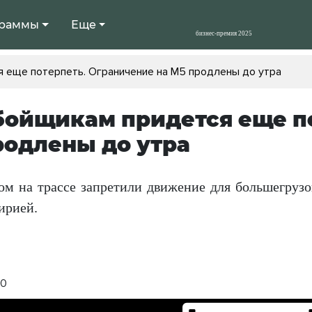
раммы
Еще
 еще потерпеть. Ограничение на М5 продлены до утра
ойщикам придется еще по
родлены до утра
ом на трассе запретили движение для большегрузов
ирией.
50