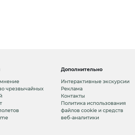
и
Дополнительно
 мнение
Интерактивные экскурсии
во чрезвычайных
Реклама
й
Контакты
т
Политика использования
полетов
файлов cookie и средств
ime
веб-аналитики