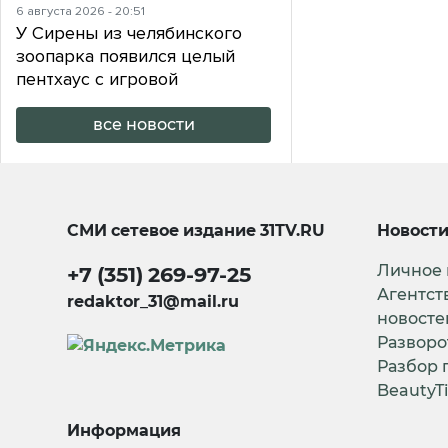
6 августа 2026 - 20:51
У Сирены из челябинского
зоопарка появился целый
пентхаус с игровой
все новости
СМИ сетевое издание
31TV.RU
Новост
Личное
+7 (351) 269-97-25
Агентст
redaktor_31@mail.ru
новосте
Разворо
Разбор 
BeautyT
Информация