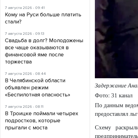
7 августа 2026 - 09:41
Кому на Руси больше платить
стали?
7 августа 2026 - 09:13
Свадьба в долг? Молодожены
все чаще оказываются в
финансовой яме после
торжества
7 августа 2026 - 08:44
В Челябинской области
Задержание Ана
объявлен режим
«Беспилотная опасность»
Фото: 31 канал
По данным ведом
7 августа 2026 - 08:11
В Троицке поймали четырех
предоставлял льг
подростков, которые
прыгали с моста
Схему раскрыл
предприниматель