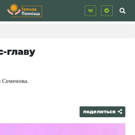
с-главу
я Семенова.
поделиться