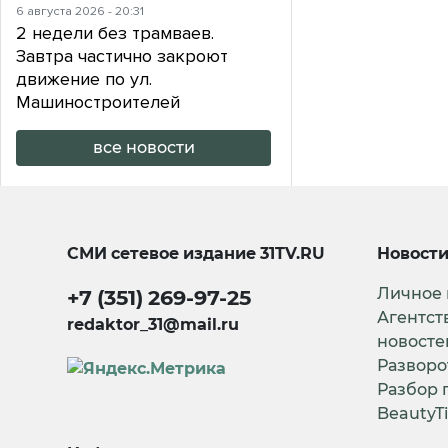
6 августа 2026 - 20:31
2 недели без трамваев.
Завтра частично закроют
движение по ул.
Машиностроителей
все новости
СМИ сетевое издание
31TV.RU
Новост
Личное
+7 (351) 269-97-25
Агентст
redaktor_31@mail.ru
новосте
Разворо
Разбор 
BeautyT