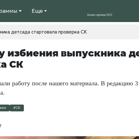
раммы
Еще
ника детсада стартовала проверка СК
у избиения выпускника де
а СК
чали работу после нашего материала. В редакцию 3
а.
вия
#СК
7