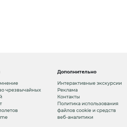
и
Дополнительно
 мнение
Интерактивные экскурсии
во чрезвычайных
Реклама
й
Контакты
т
Политика использования
полетов
файлов cookie и средств
ime
веб-аналитики