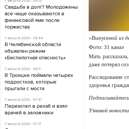
7 августа 2026 - 09:13
Свадьба в долг? Молодожены
все чаще оказываются в
финансовой яме после
торжества
«Выпускной из д
7 августа 2026 - 08:44
В Челябинской области
Фото: 31 канал
объявлен режим
Мать рассказала
«Беспилотная опасность»
даже потерял соз
7 августа 2026 - 08:11
В Троицке поймали четырех
Расследование с
подростков, которые
здоровья граждан
прыгали с моста
Подписывайтес
7 августа 2026 - 07:41
Перехотел в рехаб и взял
Узнавай новости
врачей в заложники
7 августа 2026 - 07:17