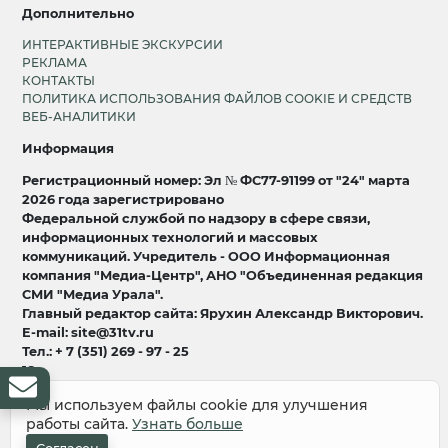
Дополнительно
ИНТЕРАКТИВНЫЕ ЭКСКУРСИИ
РЕКЛАМА
КОНТАКТЫ
ПОЛИТИКА ИСПОЛЬЗОВАНИЯ ФАЙЛОВ COOKIE И СРЕДСТВ
ВЕБ-АНАЛИТИКИ
Информация
Регистрационный номер: Эл № ФС77-91199 от "24" марта
2026 года зарегистрировано
Федеральной службой по надзору в сфере связи,
информационных технологий и массовых
коммуникаций. Учредитель - ООО Информационная
компания "Медиа-Центр", АНО "Объединенная редакция
СМИ "Медиа Урала".
Главный редактор сайта: Ярухин Александр Викторович.
E-mail: site@31tv.ru
Тел.: + 7 (351) 269 - 97 - 25
18+
Мы используем файлы cookie для улучшения
© 2008-2026 Все права защищены
работы сайта.
Узнать больше
разработка и продвижение:
Lukevium