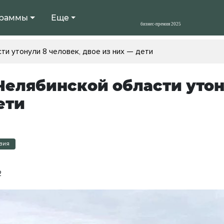
раммы
Еще
ти утонули 8 человек, двое из них — дети
 Челябинской области утон
ети
вия
2