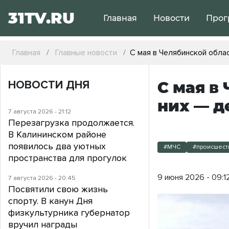
31TV.RU
Главная
Новости
Прог
Главная
Главные новости
С мая в Челябинской облас
НОВОСТИ ДНЯ
С мая в
них — д
7 августа 2026 - 21:12
Перезагрузка продолжается.
В Калининском районе
появилось два уютных
#МЧС
#происшест
пространства для прогулок
9 июня 2026 - 09:1
7 августа 2026 - 20:45
Посвятили свою жизнь
спорту. В канун Дня
физкультурника губернатор
вручил награды