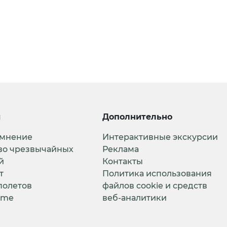
и
Дополнительно
 мнение
Интерактивные экскурсии
во чрезвычайных
Реклама
й
Контакты
т
Политика использования
полетов
файлов cookie и средств
ime
веб-аналитики