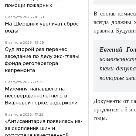
помощи пожарных
В состав комисс
6 августа 2026 - 18:53
всегда должны 
На Шершнях увеличат сброс
воды
правила. Будущи
6 августа 2026 - 18:29
Суд второй раз перенес
Евгений Го
заседание по делу экс-главы
возможность
фонда регоператора
теми депута
капремонта
которые име
6 августа 2026 - 17:36
Мужчину, напавшего на
несовершеннолетнего в
Документы от па
Вишневой горке, задержали
продлится с 6 ию
6 августа 2026 - 17:22
годы.
«Антисанитария появилась из-
за скопления шин и
отсутствия качественной