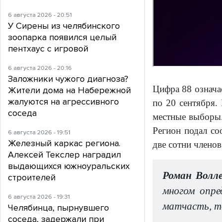
6 августа 2026 - 20:51
У Сирены из челябинского
зоопарка появился целый
пентхаус с игровой
6 августа 2026 - 20:16
Заложники чужого диагноза?
Цифра 88 означае
Жители дома на Набережной
жалуются на агрессивного
по 20 сентября.
соседа
местные выборы. 
Регион подал со
6 августа 2026 - 19:51
Железный каркас региона.
две сотни члено
Алексей Текслер наградил
выдающихся южноуральских
Роман Волле
строителей
многом опре
6 августа 2026 - 19:31
матчасть, то
Челябинца, пырнувшего
соседа, задержали при