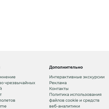
и
Дополнительно
 мнение
Интерактивные экскурсии
во чрезвычайных
Реклама
й
Контакты
т
Политика использования
полетов
файлов cookie и средств
ime
веб-аналитики