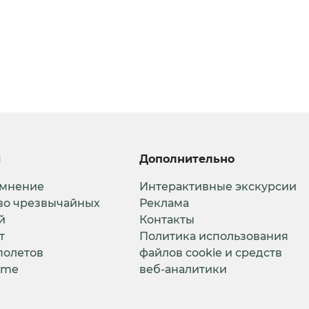
и
Дополнительно
 мнение
Интерактивные экскурсии
во чрезвычайных
Реклама
й
Контакты
т
Политика использования
полетов
файлов cookie и средств
ime
веб-аналитики