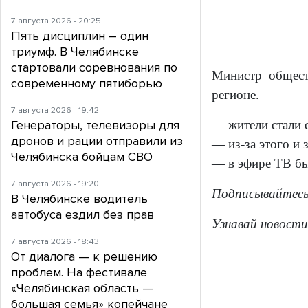
7 августа 2026 - 20:25
Пять дисциплин – один
триумф. В Челябинске
стартовали соревнования по
Министр общест
современному пятиборью
регионе.
7 августа 2026 - 19:42
Генераторы, телевизоры для
— жители стали 
дронов и рации отправили из
— из-за этого и
Челябинска бойцам СВО
— в эфире ТВ бы
7 августа 2026 - 19:20
Подписывайтес
В Челябинске водитель
автобуса ездил без прав
Узнавай новости
7 августа 2026 - 18:43
От диалога — к решению
проблем. На фестивале
«Челябинская область —
большая семья» копейчане