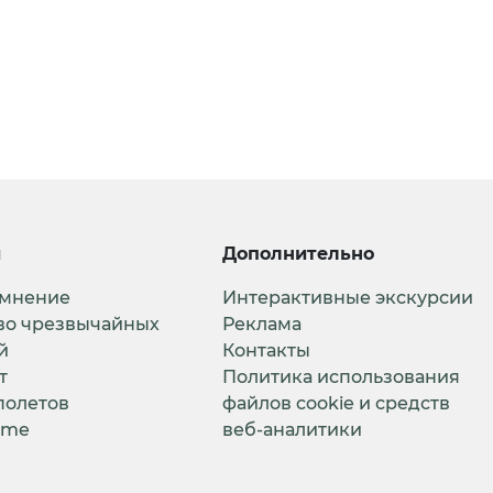
и
Дополнительно
 мнение
Интерактивные экскурсии
во чрезвычайных
Реклама
й
Контакты
т
Политика использования
полетов
файлов cookie и средств
ime
веб-аналитики