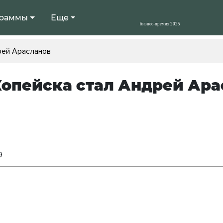
раммы
Еще
рей Арасланов
опейска стал Андрей Ара
9