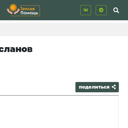
сланов
поделиться