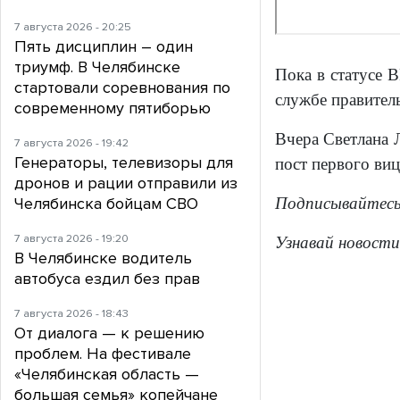
7 августа 2026 - 20:25
Пять дисциплин – один
триумф. В Челябинске
Пока в статусе 
стартовали соревнования по
службе правитель
современному пятиборью
Вчера Светлана 
7 августа 2026 - 19:42
Генераторы, телевизоры для
пост первого ви
дронов и рации отправили из
Челябинска бойцам СВО
Подписывайтес
7 августа 2026 - 19:20
Узнавай новости
В Челябинске водитель
автобуса ездил без прав
7 августа 2026 - 18:43
От диалога — к решению
проблем. На фестивале
«Челябинская область —
большая семья» копейчане