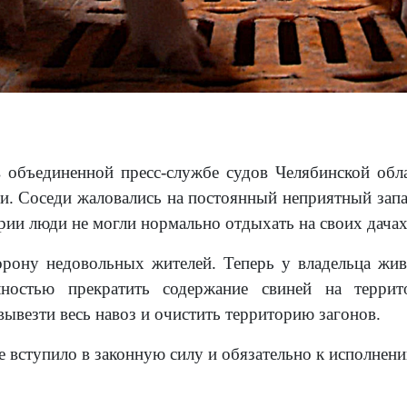
в объединенной пресс-службе судов Челябинской обла
ели. Соседи жаловались на постоянный неприятный зап
рии люди не могли нормально отдыхать на своих дачах
орону недовольных жителей. Теперь у владельца жи
лностью прекратить содержание свиней на террит
ывезти весь навоз и очистить территорию загонов.
е вступило в законную силу и обязательно к исполнен