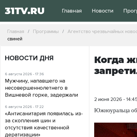
31TV.RU
Главная
Новости
Прог
Главная
Программы
Агентство чрезвычайных ново
свиней
НОВОСТИ ДНЯ
Когда ж
запрети
6 августа 2026 - 17:36
Мужчину, напавшего на
несовершеннолетнего в
Вишневой горке, задержали
2 июня 2026 - 14:4
6 августа 2026 - 17:22
Южноуральца обя
«Антисанитария появилась из-
за скопления шин и
отсутствия качественной
дератизации»