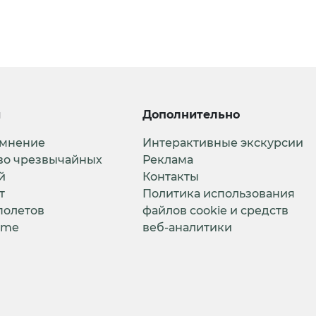
и
Дополнительно
 мнение
Интерактивные экскурсии
во чрезвычайных
Реклама
й
Контакты
т
Политика использования
полетов
файлов cookie и средств
ime
веб-аналитики