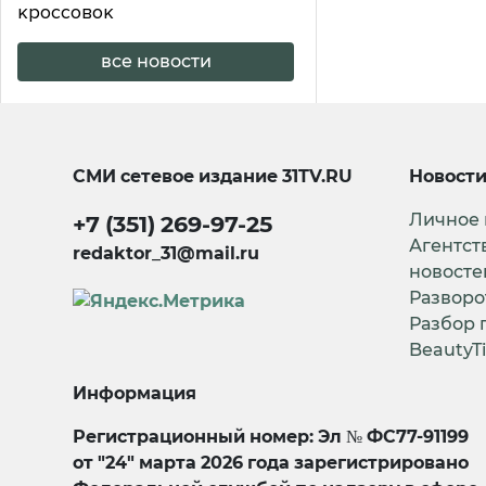
кроссовок
все новости
СМИ сетевое издание
31TV.RU
Новост
Личное
+7 (351) 269-97-25
Агентст
redaktor_31@mail.ru
новосте
Разворо
Разбор 
BeautyT
Информация
Регистрационный номер: Эл № ФС77-91199
от "24" марта 2026 года зарегистрировано