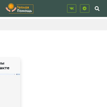
ны
акте