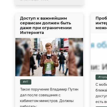
Доступ к важнейшим
Проб
сервисам должен быть
инте
даже при ограничении
можн
Интернета
#горо
#ИТ
С моб
Такое поручение Владимир Путин
ближа
дал после совещания с
доступ
кабинетом министров. Должны
есть во
работать:...