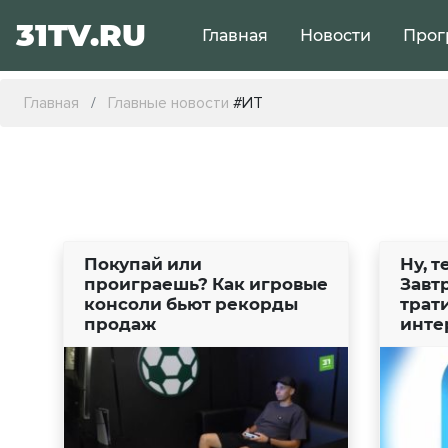
31TV.RU
Главная
Новости
Прог
Главная
Главные новости
#ИТ
Покупай или
Ну, 
проиграешь? Как игровые
Завт
консоли бьют рекорды
трат
продаж
инте