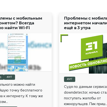
лемы с мобильным
Проблемы с мобил
рнетом? Всегда
интернетом начал
о найти Wi-Fi
ещё в 3 утра
д
#ИТ
#ИТ
ильного можно найти
Судя по данным сервиса
йшую точку бесплатного
downdetector, ночью ста
а к интернету. К тому же
поступать жалобы от
зм...
южнорульцев. Пик приш..