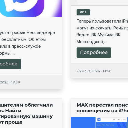
#ИТ
Теперь пользователи iP
могут их скачать. Речь п
густа трафик мессенджера
Видео, ВК Музыка, ВК
 бесплатным. Об этом
Мессенджер,...
или в пресс-службе
Подробнее
рмы. ...
робнее
25 июня 2026 - 13:58
2026 - 18:39
шителям облегчили
MAX перестал при
ь. Найти
оповещения на iPh
уированную машину
ет проще