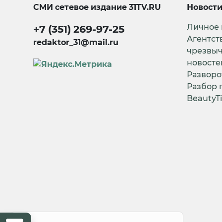
СМИ сетевое издание
31TV.RU
Новост
Личное
+7 (351) 269-97-25
Агентст
redaktor_31@mail.ru
чрезвы
новосте
Разворо
Разбор 
BeautyT