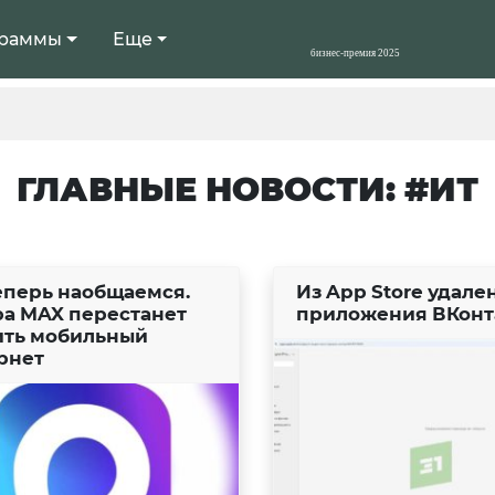
раммы
Еще
ГЛАВНЫЕ НОВОСТИ: #ИТ
теперь наобщаемся.
Из App Store удале
ра MAX перестанет
приложения ВКонт
ить мобильный
рнет