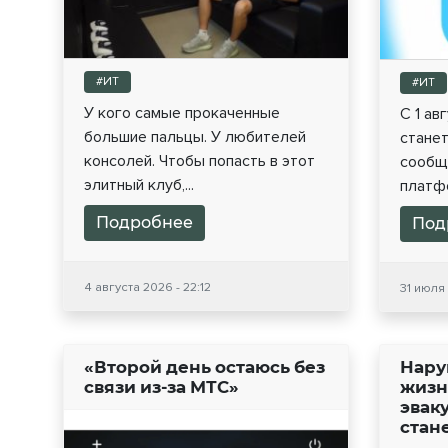
#ИТ
#ИТ
У кого самые прокаченные
С 1 ав
большие пальцы. У любителей
станет
консолей. Чтобы попасть в этот
сообщ
элитный клуб,...
платфо
Подробнее
Под
4 августа 2026 - 22:12
31 июля 
«Второй день остаюсь без
Нару
связи из-за МТС»
жизн
эвак
стан