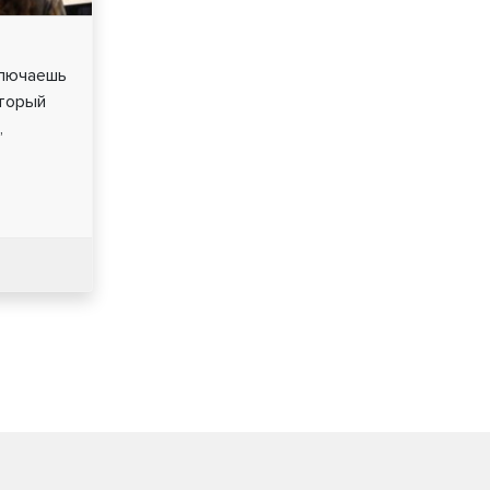
ключаешь
оторый
,