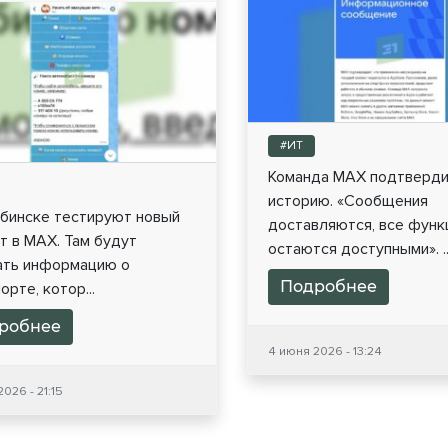
#ИТ
Команда MAX подтверд
историю. «Сообщения
ябинске тестируют новый
доставляются, все функ
т в МАХ. Там будут
остаются доступными». ..
ать информацию о
Подробнее
орте, котор...
робнее
4 июня 2026 - 13:24
026 - 21:15