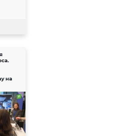
я
са.
у на