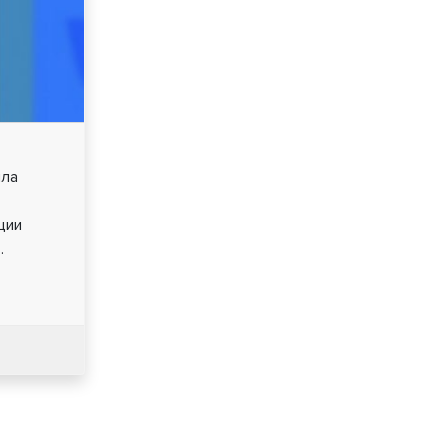
ила
ции
.