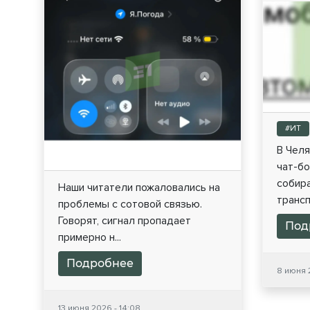
#ИТ
В Чел
чат-бо
собир
Наши читатели пожаловались на
трансп
проблемы с сотовой связью.
Говорят, сигнал пропадает
Под
примерно н...
Подробнее
8 июня 2
13 июня 2026 - 14:08