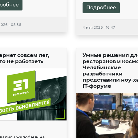
робнее
Подробнее
2026 - 08:36
4 мая 2026 - 16:47
ернет совсем лег,
Умные решения дл
го не работает»
ресторанов и космо
Челябинские
разработчики
представили ноу-ха
IT-форуме
авалили жалобами на