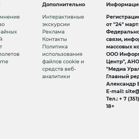
и
Дополнительно
Информаци
 мнение
Интерактивные
Регистрацио
во
экскурсии
от "24" мар
чайных
Реклама
Федерально
й
Контакты
связи, инф
т
Политика
массовых к
полетов
использования
ООО Информ
ime
файлов cookie и
Центр", АН
средств веб-
"Медиа Урал
аналитики
Главный ред
Александр 
E-mail: site
Тел.: + 7 (351
18+