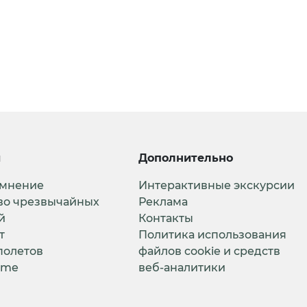
и
Дополнительно
 мнение
Интерактивные экскурсии
во чрезвычайных
Реклама
й
Контакты
т
Политика использования
полетов
файлов cookie и средств
ime
веб-аналитики