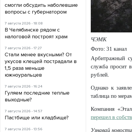
смогли обсудить наболевшие
вопросы с губернатором
7 августа 2026 - 18:08
В Челябинске рядом с
налоговой построят храм
ЧЭМК
Фото: 31 канал
7 августа 2026 - 17:27
Стали менее вкусными? От
Арбитражный су
укусов клещей пострадали в
служба просит в
1,5 раза меньше
рублей.
южноуральцев
7 августа 2026 - 16:24
Однако к заявл
Гуляем последние теплые
таблица по мерам
выходные?
Компания «Этал
7 августа 2026 - 14:57
перешел в собст
Пастбище или кладбище?
7 августа 2026 - 13:56
Узнавай новости