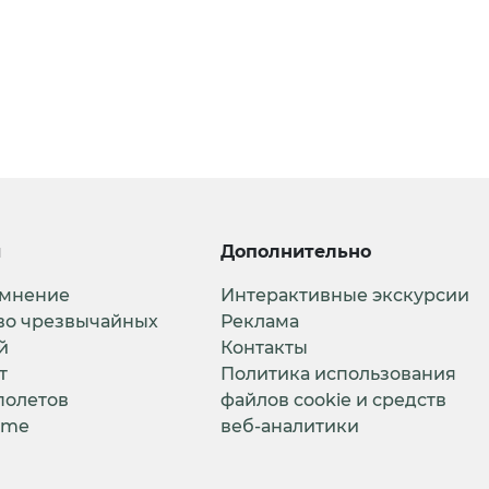
и
Дополнительно
 мнение
Интерактивные экскурсии
во чрезвычайных
Реклама
й
Контакты
т
Политика использования
полетов
файлов cookie и средств
ime
веб-аналитики