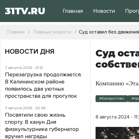
31TV.RU
Главная
Новости
Прог
Главная
Главные новости
Суд оставил без движения
НОВОСТИ ДНЯ
Суд ост
собств
7 августа 2026 - 21:12
Перезагрузка продолжается.
В Калининском районе
Компанию «Этал
появилось два уютных
пространства для прогулок
#банкротство
#пр
7 августа 2026 - 20:45
Посвятили свою жизнь
8 августа 2024 - 11
спорту. В канун Дня
физкультурника губернатор
вручил награды