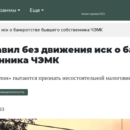
раммы
Еще
 иск о банкротстве бывшего собственника ЧЭМК
авил без движения иск о 
енника ЧЭМК
он» пытаются признать несостоятельной налогови
омышленность
:33