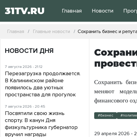
31TV.RU
Главная
Новости
Прог
Главная
Главные новости
Сохранить бизнес и репут
НОВОСТИ ДНЯ
Сохрани
провест
7 августа 2026 - 21:12
Перезагрузка продолжается.
В Калининском районе
Сохранить бизн
появилось два уютных
меняют модел
пространства для прогулок
финансового оз
7 августа 2026 - 20:45
Посвятили свою жизнь
#бизнес
#полити
спорту. В канун Дня
физкультурника губернатор
29 апреля 2026 - 2
вручил награды