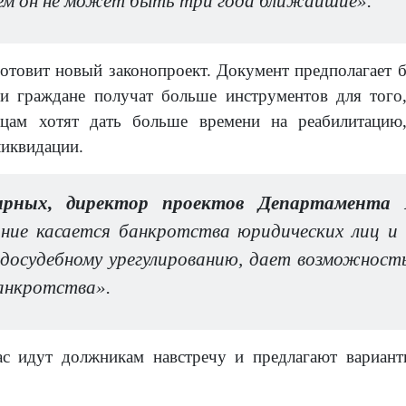
ем он не может быть три года ближайшие».
готовит новый законопроект. Документ предполагает 
и граждане получат больше инструментов для того
цам хотят дать больше времени на реабилитацию
ликвидации.
ирных, директор проектов Департамента
ние касается банкротства юридических лиц и
 досудебному урегулированию, дает возможност
анкротства».
ас идут должникам навстречу и предлагают вариант