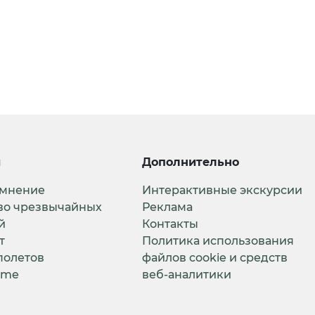
и
Дополнительно
 мнение
Интерактивные экскурсии
во чрезвычайных
Реклама
й
Контакты
т
Политика использования
полетов
файлов cookie и средств
ime
веб-аналитики