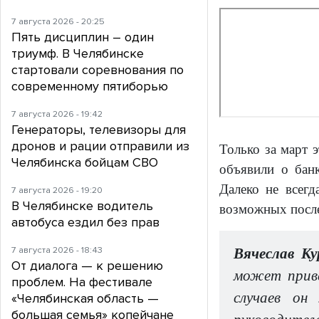
7 августа 2026 - 20:25
Пять дисциплин – один
триумф. В Челябинске
стартовали соревнования по
современному пятиборью
7 августа 2026 - 19:42
Генераторы, телевизоры для
дронов и рации отправили из
Только за март 
Челябинска бойцам СВО
объявили о банк
Далеко не всегд
7 августа 2026 - 19:20
В Челябинске водитель
возможных после
автобуса ездил без прав
7 августа 2026 - 18:43
Вячеслав К
От диалога — к решению
может приве
проблем. На фестивале
случаев он
«Челябинская область —
большая семья» копейчане