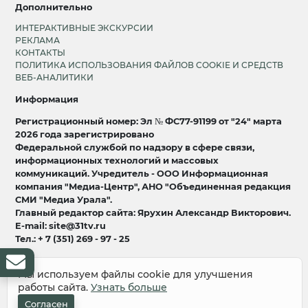
Дополнительно
ИНТЕРАКТИВНЫЕ ЭКСКУРСИИ
РЕКЛАМА
КОНТАКТЫ
ПОЛИТИКА ИСПОЛЬЗОВАНИЯ ФАЙЛОВ COOKIE И СРЕДСТВ
ВЕБ-АНАЛИТИКИ
Информация
Регистрационный номер: Эл № ФС77-91199 от "24" марта
2026 года зарегистрировано
Федеральной службой по надзору в сфере связи,
информационных технологий и массовых
коммуникаций. Учредитель - ООО Информационная
компания "Медиа-Центр", АНО "Объединенная редакция
СМИ "Медиа Урала".
Главный редактор сайта: Ярухин Александр Викторович.
E-mail: site@31tv.ru
Тел.: + 7 (351) 269 - 97 - 25
18+
Мы используем файлы cookie для улучшения
работы сайта.
Узнать больше
© 2008-2026 Все права защищены
разработка и продвижение:
Lukevium
Согласен