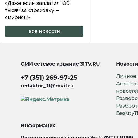
«Даже если заплатил 100
тысяч за страховку –
смирись!»
все новости
СМИ сетевое издание
31TV.RU
Новост
Личное
+7 (351) 269-97-25
Агентст
redaktor_31@mail.ru
новосте
Разворо
Разбор 
BeautyT
Информация
Регистрационный номер: Эл № ФС77-91199