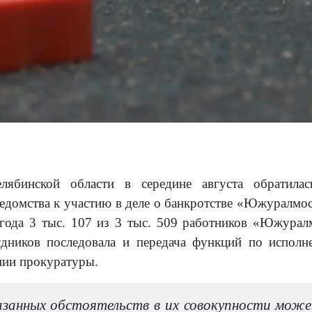
елябинской области в середине августа обратил
ведомства к участию в деле о банкротстве «Южуралм
 года 3 тыс. 107 из 3 тыс. 509 работников «Южурал
удников последовала и передача функций по исполн
ении прокуратуры.
азанных обстоятельств в их совокупности може