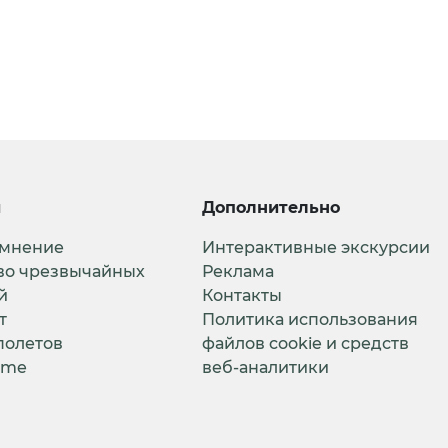
и
Дополнительно
 мнение
Интерактивные экскурсии
во чрезвычайных
Реклама
й
Контакты
т
Политика использования
полетов
файлов cookie и средств
ime
веб-аналитики