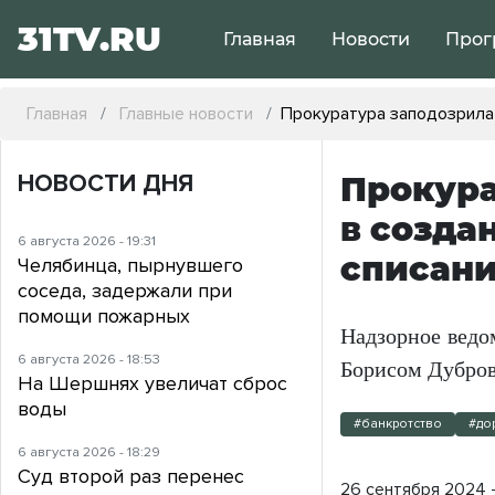
31TV.RU
Главная
Новости
Прог
Главная
Главные новости
Прокуратура заподозрила
НОВОСТИ ДНЯ
Прокур
в созда
6 августа 2026 - 19:31
списан
Челябинца, пырнувшего
соседа, задержали при
помощи пожарных
Надзорное ведом
6 августа 2026 - 18:53
Борисом Дубро
На Шершнях увеличат сброс
воды
#банкротство
#до
6 августа 2026 - 18:29
Суд второй раз перенес
26 сентября 2024 - 