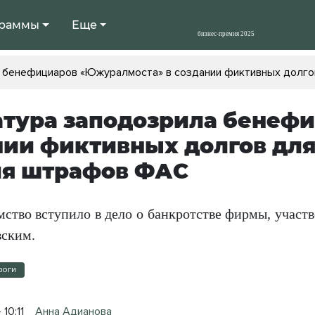
раммы
Еще
 бенефициаров «Южуралмоста» в создании фиктивных долгов
атура заподозрила бенеф
нии фиктивных долгов для
ия штрафов ФАС
ство вступило в дело о банкротстве фирмы, участв
вским.
роги
10:11
Анна Адианова