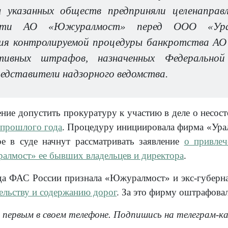
 указанных обществ предприняли целенаправ
ости АО «Южуралмост» перед ООО «Урал-
ия контролируемой процедуры банкротства А
тивных штрафов, назначенных Федерально
едставители надзорного ведомства.
ние допустить прокуратуру к участию в деле о нес
 прошлого года
. Процедуру инициировала фирма «Урал
е в суде начнут рассматривать заявление
о привлеч
лмост» ее бывших владельцев и директора
.
да ФАС России признала «Южуралмост» и экс-губерн
тельству и содержанию дорог
. За это фирму оштрафовал
 первым в своем телефоне. Подпишись на телеграм-к